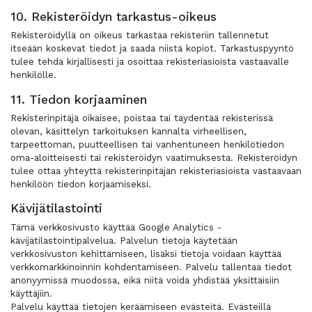
10. Rekisteröidyn tarkastus-oikeus
Rekisteröidyllä on oikeus tarkastaa rekisteriin tallennetut
itseään koskevat tiedot ja saada niistä kopiot. Tarkastuspyyntö
tulee tehdä kirjallisesti ja osoittaa rekisteriasioista vastaavalle
henkilölle.
11. Tiedon korjaaminen
Rekisterinpitäjä oikaisee, poistaa tai täydentää rekisterissä
olevan, käsittelyn tarkoituksen kannalta virheellisen,
tarpeettoman, puutteellisen tai vanhentuneen henkilötiedon
oma-aloitteisesti tai rekisteröidyn vaatimuksesta. Rekisteröidyn
tulee ottaa yhteyttä rekisterinpitäjän rekisteriasioista vastaavaan
henkilöön tiedon korjaamiseksi.
Kävijätilastointi
Tämä verkkosivusto käyttää Google Analytics -
kävijätilastointipalvelua. Palvelun tietoja käytetään
verkkosivuston kehittämiseen, lisäksi tietoja voidaan käyttää
verkkomarkkinoinnin kohdentamiseen. Palvelu tallentaa tiedot
anonyymissä muodossa, eikä niitä voida yhdistää yksittäisiin
käyttäjiin.
Palvelu käyttää tietojen keräämiseen evästeitä. Evästeillä