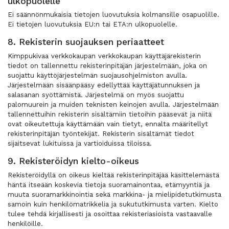
ulkopuolelle
Ei säännönmukaisia tietojen luovutuksia kolmansille osapuolille.
Ei tietojen luovutuksia EU:n tai ETA:n ulkopuolelle.
8. Rekisterin suojauksen periaatteet
Kimppukivaa verkkokaupan verkkokaupan käyttäjärekisterin
tiedot on tallennettu rekisterinpitäjän järjestelmään, joka on
suojattu käyttöjärjestelmän suojausohjelmiston avulla.
Järjestelmään sisäänpääsy edellyttää käyttäjätunnuksen ja
salasanan syöttämistä. Järjestelmä on myös suojattu
palomuurein ja muiden teknisten keinojen avulla. Järjestelmään
tallennettuihin rekisterin sisältämiin tietoihin pääsevät ja niitä
ovat oikeutettuja käyttämään vain tietyt, ennalta määritellyt
rekisterinpitäjän työntekijät. Rekisterin sisältämät tiedot
sijaitsevat lukituissa ja vartioiduissa tiloissa.
9. Rekisteröidyn kielto-oikeus
Rekisteröidyllä on oikeus kieltää rekisterinpitäjää käsittelemästä
häntä itseään koskevia tietoja suoramainontaa, etämyyntiä ja
muuta suoramarkkinointia sekä markkina- ja mielipidetutkimusta
samoin kuin henkilömatrikkelia ja sukututkimusta varten. Kielto
tulee tehdä kirjallisesti ja osoittaa rekisteriasioista vastaavalle
henkilöille.