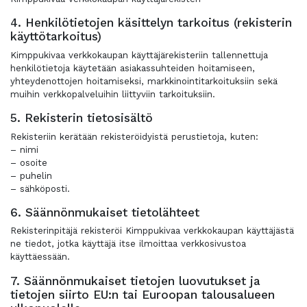
4. Henkilötietojen käsittelyn tarkoitus (rekisterin
käyttötarkoitus)
Kimppukivaa verkkokaupan käyttäjärekisteriin tallennettuja
henkilötietoja käytetään asiakassuhteiden hoitamiseen,
yhteydenottojen hoitamiseksi, markkinointitarkoituksiin sekä
muihin verkkopalveluihin liittyviin tarkoituksiin.
5. Rekisterin tietosisältö
Rekisteriin kerätään rekisteröidyistä perustietoja, kuten:
– nimi
– osoite
– puhelin
– sähköposti.
6. Säännönmukaiset tietolähteet
Rekisterinpitäjä rekisteröi Kimppukivaa verkkokaupan käyttäjästä
ne tiedot, jotka käyttäjä itse ilmoittaa verkkosivustoa
käyttäessään.
7. Säännönmukaiset tietojen luovutukset ja
tietojen siirto EU:n tai Euroopan talousalueen