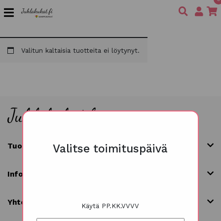
Valitun kaltaisia tuotteita ei löytynyt.
Tuoteryhmät
Valitse toimituspäivä
Info
Yhteystiedot
Käytä PP.KK.VVVV