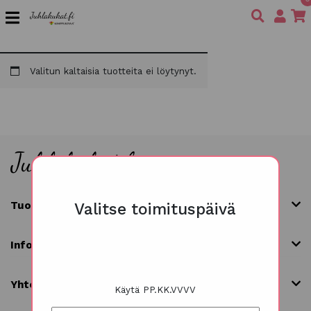
Valitun kaltaisia tuotteita ei löytynyt.
Tuoteryhmät
Valitse toimituspäivä
Info
Yhteystiedot
Käytä PP.KK.VVVV