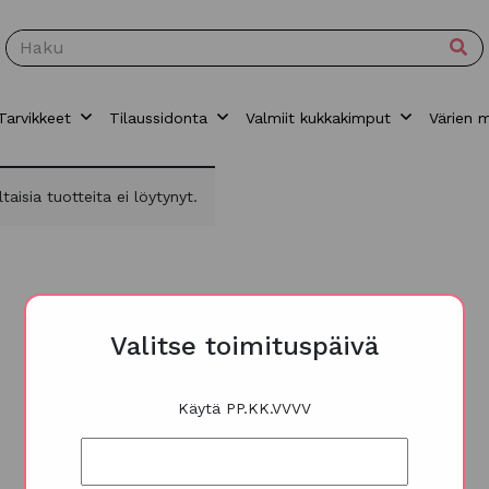
Tarvikkeet
Tilaussidonta
Valmiit kukkakimput
Värien 
ltaisia tuotteita ei löytynyt.
Valitse toimituspäivä
Käytä PP.KK.VVVV