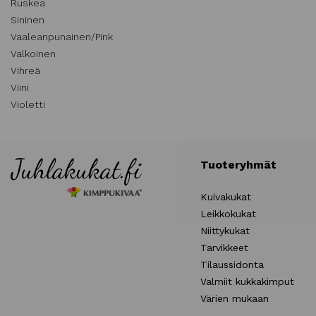
Ruskea
Sininen
Vaaleanpunainen/Pink
Valkoinen
Vihreä
Viini
Violetti
Tuoteryhmät
Kuivakukat
Leikkokukat
Niittykukat
Tarvikkeet
Tilaussidonta
Valmiit kukkakimput
Värien mukaan