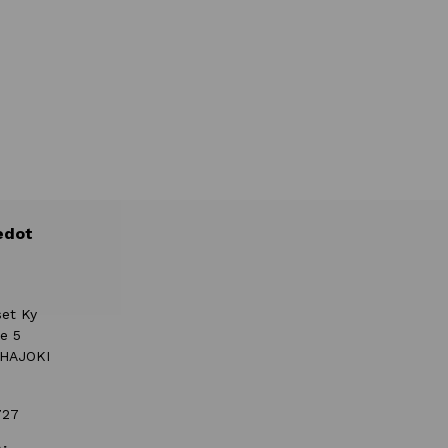
edot
set Ky
ie 5
UHAJOKI
727