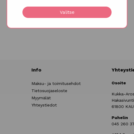
Valitse
Info
Yhteysti
Osoite
Maksu- ja toimitusehdot
Tietosuojaseloste
Kukka-Aro
Myymälät
Hakasivunt
Yhteystiedot
61800 KA
Puhelin
045 260 3