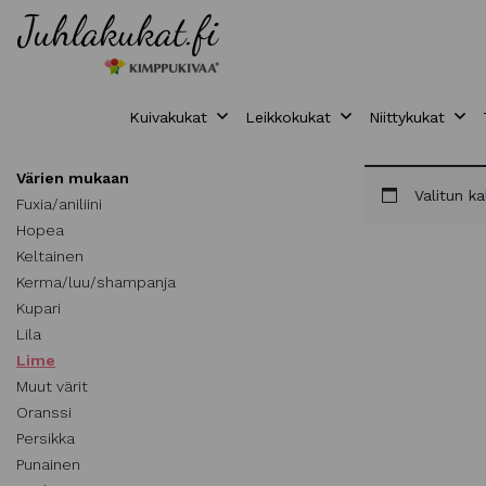
Kuivakukat
Leikkokukat
Niittykukat
Värien mukaan
Valitun ka
Fuxia/aniliini
Hopea
Keltainen
Kerma/luu/shampanja
Kupari
Lila
Lime
Muut värit
Oranssi
Persikka
Punainen