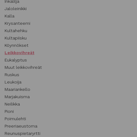
Inkalilja
Jaloleinikki
Kalla
Krysanteemi
Kultahehku
Kultapiisku
Köynnökset
Leikkovihreät
Eukalyptus
Muut leikkovihreät
Ruskus
Leukoija
Maariankello
Marjakuisma
Neilikka
Pioni
Poimulehti
Preeriaeustoma
Reunuspietaryrtti