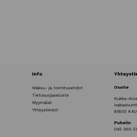
Info
Yhteysti
Osoite
Maksu- ja toimitusehdot
Tietosuojaseloste
Kukka-Aro
Myymälät
Hakasivunt
Yhteystiedot
61800 KA
Puhelin
045 260 3