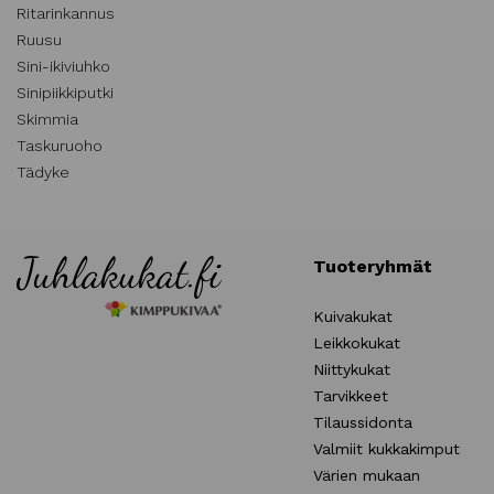
Ritarinkannus
Ruusu
Sini-ikiviuhko
Sinipiikkiputki
Skimmia
Taskuruoho
Tädyke
Tuoteryhmät
Kuivakukat
Leikkokukat
Niittykukat
Tarvikkeet
Tilaussidonta
Valmiit kukkakimput
Värien mukaan