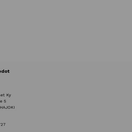
edot
set Ky
ie 5
UHAJOKI
727