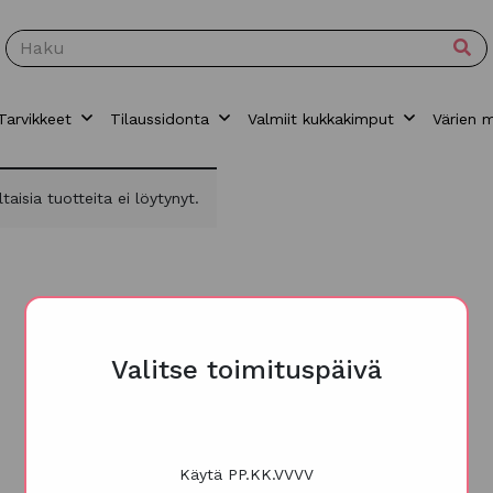
Tarvikkeet
Tilaussidonta
Valmiit kukkakimput
Värien 
ltaisia tuotteita ei löytynyt.
Valitse toimituspäivä
Käytä PP.KK.VVVV