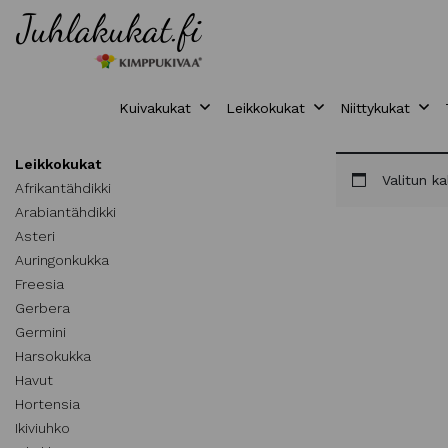
Kuivakukat
Leikkokukat
Niittykukat
Leikkokukat
Valitun ka
Afrikantähdikki
Arabiantähdikki
Asteri
Auringonkukka
Freesia
Gerbera
Germini
Harsokukka
Havut
Hortensia
Ikiviuhko