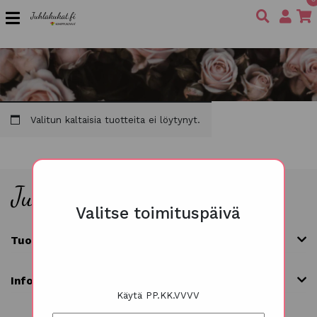
Valitun kaltaisia tuotteita ei löytynyt.
Valitse toimituspäivä
Tuoteryhmät
Info
Käytä PP.KK.VVVV