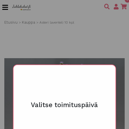
Etusivu
Kauppa
>
>
Asteri laventeli 10 kpl
Valitse toimituspäivä