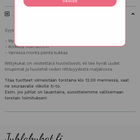
Valitse
Kuvaus
Syysasteri, Aster novi-belgii
– Myydään 10 oksan nipussa
– Korkeus noin 60 cm
– Varressa monta pientä kukkaa
Niittykukat on vesitettävä huolellisesti, eli tee hyvät uudet
imupinnat ja huolehdi veden riittävyydestä maljakossa.
Tilaa tuotteet viimeistään torstaina klo 12.00 mennessä, saat
ne seuraavalle viikolle ti-to.
Esim. jos juhlat on lauantaina, suosittelemme valitsemaan
torstain toimituksen!