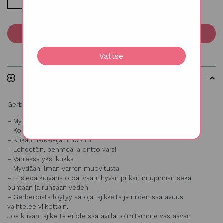
Lisää ostoskoriin
Valitse
Kuvaus
Gerbera lila, Gerbera x cantabrigiensis
– Myydään 10 oksan nipuissa
– Korkeus 50-60 cm
– Kukan halkaisija n. 10 cm
– Lehdetön, pehmeä ja ontto varsi
– Varressa yksi kukka
– Myydään ilman varren muovitusta
– Ei siedä kuivana oloa, vaatii hyvän pitkän imupinnan sekä
puhtaan ja runsaan veden
– Gerberoista löytyy satoja lajikkeita ja niiden saatavuus
vaihtelee viikottain.
Jos kuvan lajiketta ei ole saatavilla toimitamme vastaavan