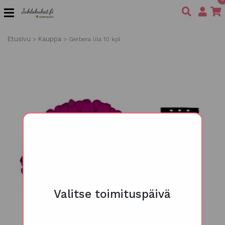
Etusivu
Kauppa
>
>
Gerbera lila 10 kpl
Valitse toimituspäivä