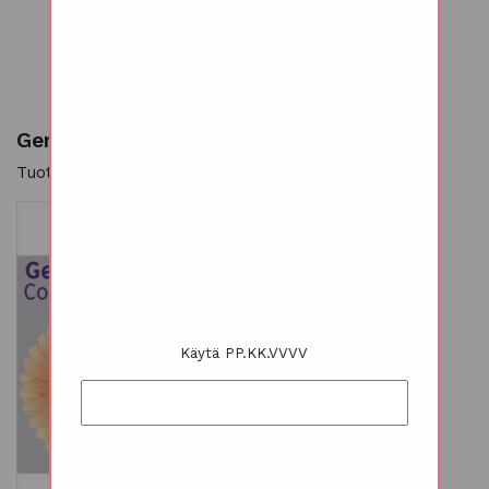
Germini/minigerbera persikka 10 kpl
Tuotekoodi: 281022
Käytä PP.KK.VVVV