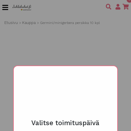
Etusivu
Kauppa
>
>
Germini/minigerbera persikka 10 kpl
Valitse toimituspäivä