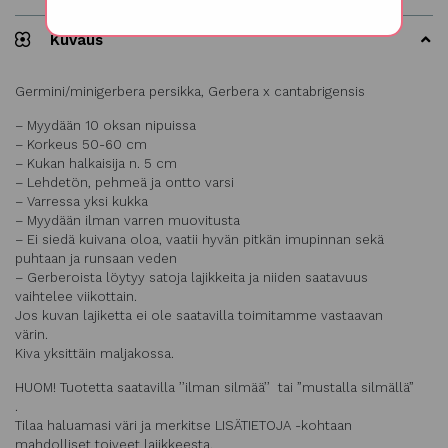
Kuvaus
Germini/minigerbera persikka, Gerbera x cantabrigensis
– Myydään 10 oksan nipuissa
– Korkeus 50-60 cm
– Kukan halkaisija n. 5 cm
– Lehdetön, pehmeä ja ontto varsi
– Varressa yksi kukka
– Myydään ilman varren muovitusta
– Ei siedä kuivana oloa, vaatii hyvän pitkän imupinnan sekä
puhtaan ja runsaan veden
– Gerberoista löytyy satoja lajikkeita ja niiden saatavuus
vaihtelee viikottain.
Jos kuvan lajiketta ei ole saatavilla toimitamme vastaavan
värin.
Kiva yksittäin maljakossa.
HUOM! Tuotetta saatavilla ’’ilman silmää’’ tai ”mustalla silmällä”
.
Tilaa haluamasi väri ja merkitse LISÄTIETOJA -kohtaan
mahdolliset toiveet lajikkeesta.