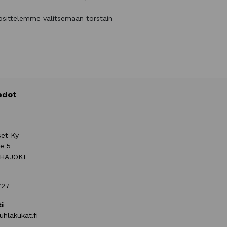
uosittelemme valitsemaan torstain
edot
set Ky
ie 5
UHAJOKI
727
i
uhlakukat.fi