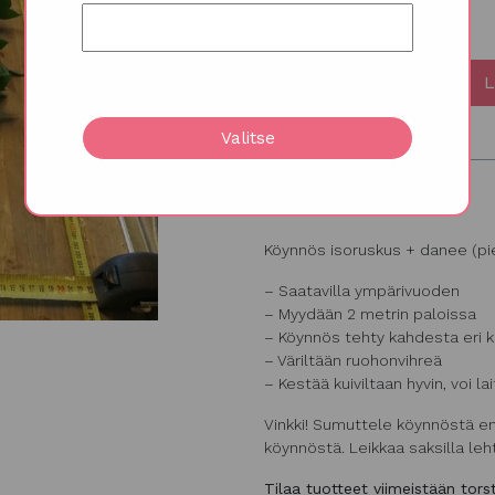
L
Valitse
Kuvaus
Köynnös isoruskus + danee (pie
– Saatavilla ympärivuoden
– Myydään 2 metrin paloissa
– Köynnös tehty kahdesta eri ka
– Väriltään ruohonvihreä
– Kestää kuiviltaan hyvin, voi la
Vinkki! Sumuttele köynnöstä en
köynnöstä. Leikkaa saksilla leht
Tilaa tuotteet viimeistään tor