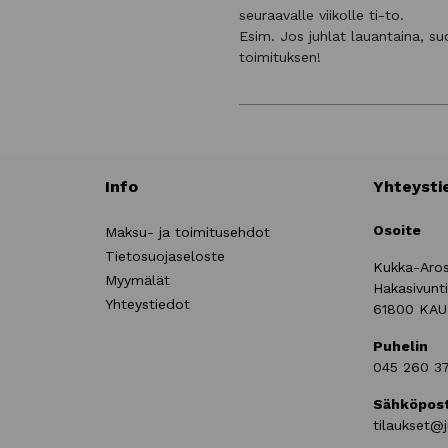
seuraavalle viikolle ti-to.
Esim. Jos juhlat lauantaina, s
toimituksen!
Info
Yhteysti
Osoite
Maksu- ja toimitusehdot
Tietosuojaseloste
Kukka-Aro
Myymälät
Hakasivunt
Yhteystiedot
61800 KA
Puhelin
045 260 3
Sähköpost
tilaukset@j