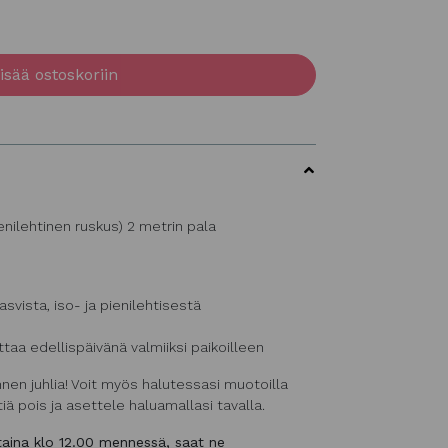
isää ostoskoriin
nilehtinen ruskus) 2 metrin pala
svista, iso- ja pienilehtisestä
ittaa edellispäivänä valmiiksi paikoilleen
nen juhlia! Voit myös halutessasi muotoilla
iä pois ja asettele haluamallasi tavalla.
staina klo 12.00 mennessä, saat ne