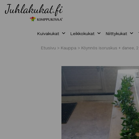
Kuivakukat
Leikkokukat
Niittykukat
Etusivu
Kauppa
>
>
Köynnös isoruskus + danee, 2