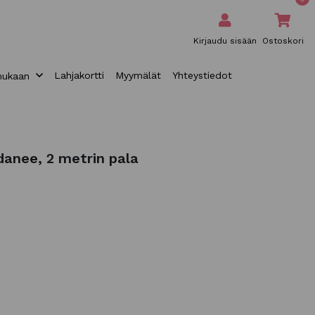
Kirjaudu sisään
Ostoskori
Lahjakortti
Myymälät
Yhteystiedot
mukaan
danee, 2 metrin pala