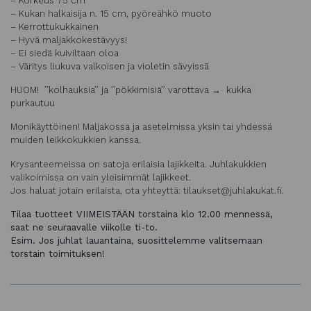
– Korkeus 75 cm
– Kukan halkaisija n. 15 cm, pyöreähkö muoto
– Kerrottukukkainen
– Hyvä maljakkokestävyys!
– Ei siedä kuiviltaan oloa
– Väritys liukuva valkoisen ja violetin sävyissä
HUOM! ’’kolhauksia’’ ja ’’pökkimisiä’’ varottava → kukka
purkautuu
Monikäyttöinen! Maljakossa ja asetelmissa yksin tai yhdessä
muiden leikkokukkien kanssa.
Krysanteemeissa on satoja erilaisia lajikkeita. Juhlakukkien
valikoimissa on vain yleisimmät lajikkeet.
Jos haluat jotain erilaista, ota yhteyttä: tilaukset@juhlakukat.fi.
Tilaa tuotteet VIIMEISTÄÄN torstaina klo 12.00 mennessä,
saat ne seuraavalle viikolle ti-to.
Esim. Jos juhlat lauantaina, suosittelemme valitsemaan
torstain toimituksen!