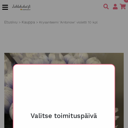
Etusivu
Kauppa
>
>
Krysanteemi ’Antonow’ violetti 10 kpl
Valitse toimituspäivä