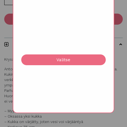
Lisää ostoskoriin
Kuvaus
Krysanteemi ’Antonow’ lila
Valitse
Antonow lajikkeet on krysanteemien aatelia kokonsa puolesta.
Kukinto on niin suuri että se toimitetaan pieneen
verkkopussiin käärittynä. Kun suojus poistetaan kukinnon
ympäriltä, kukan koko kasvaa päiväpäivältä suuremmaksi.
Parhaimmillaan se on noin 24 h pakkauksesta purun jälkeen.
Huomioitavaa on että verkkopussi pitää poistaa leikkaamalla,
ei vetämällä, ettei kukinto katkea.
– Myydään 10 oksan nipuissa
– Oksassa yksi kukka
– Kukka on värjätty, joten vesi voi värjääntyä