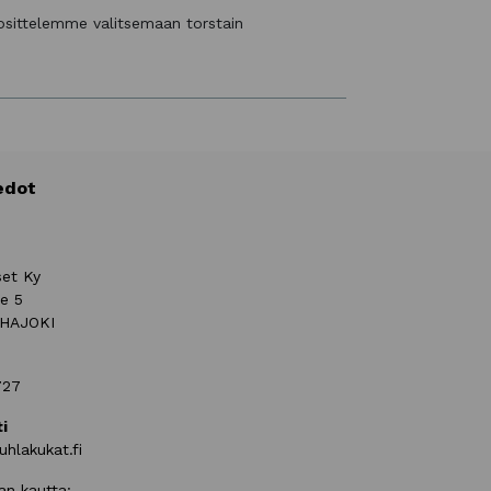
uosittelemme valitsemaan torstain
edot
set Ky
ie 5
UHAJOKI
727
i
uhlakukat.fi
an kautta: