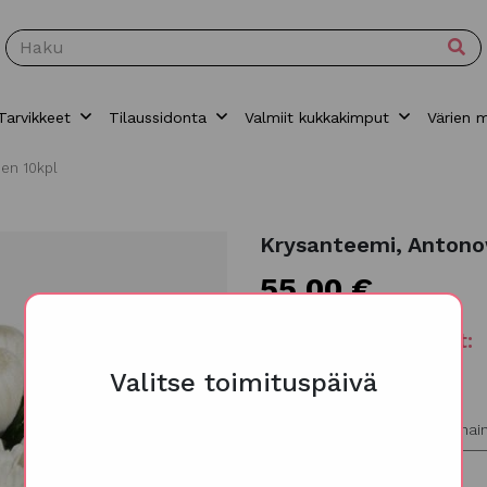
Tarvikkeet
Tilaussidonta
Valmiit kukkakimput
Värien 
en 10kpl
Krysanteemi, Antono
55,00
€
Toimituspäivämäärät:
Tiistai, Keskiviikko, Torstai
Valitse toimituspäivä
Korttiteksti/lisätiedot
(valinnai