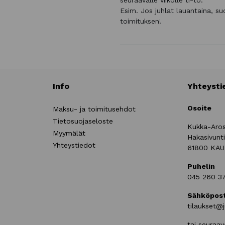
seuraavalle viikolle ti-to.
Esim. Jos juhlat lauantaina, s
toimituksen!
Info
Yhteysti
Osoite
Maksu- ja toimitusehdot
Tietosuojaseloste
Kukka-Aro
Myymälät
Hakasivunt
Yhteystiedot
61800 KA
Puhelin
045 260 3
Sähköpost
tilaukset@j
tai seuraav