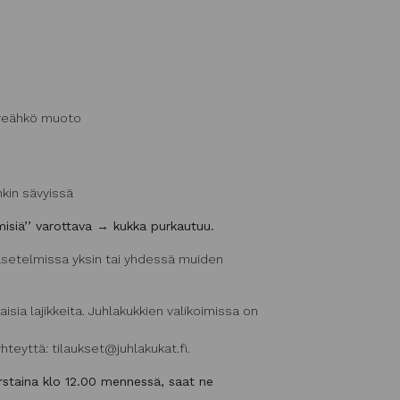
yöreähkö muoto
nkin sävyissä
misiä’’ varottava → kukka purkautuu.
asetelmissa yksin tai yhdessä muiden
isia lajikkeita. Juhlakukkien valikoimissa on
yhteyttä: tilaukset@juhlakukat.fi.
rstaina klo 12.00 mennessä, saat ne