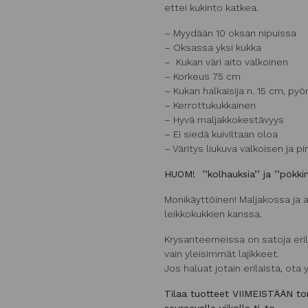
ettei kukinto katkea.
– Myydään 10 oksan nipuissa
– Oksassa yksi kukka
– Kukan väri aito valkoinen
– Korkeus 75 cm
– Kukan halkaisija n. 15 cm, p
– Kerrottukukkainen
– Hyvä maljakkokestävyys
– Ei siedä kuiviltaan oloa
– Väritys liukuva valkoisen ja pi
HUOM! ’’kolhauksia’’ ja ’’pökki
Monikäyttöinen! Maljakossa ja 
leikkokukkien kanssa.
Krysanteemeissa on satoja erila
vain yleisimmät lajikkeet.
Jos haluat jotain erilaista, ota 
Tilaa tuotteet VIIMEISTÄÄN to