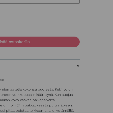
isää ostoskoriin
nen
emien aatelia kokonsa puolesta. Kukinto on
pieneen verkkopussiin käärittynä. Kun suojus
 kukan koko kasvaa päiväpäivältä
e on noin 24 h pakkauksesta purun jälkeen.
si pitää poistaa leikkaamalla, ei vetämällä,