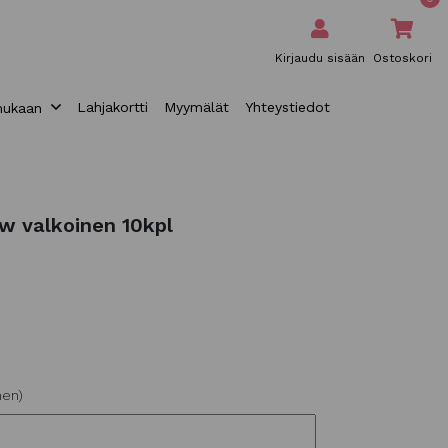
Kirjaudu sisään
Ostoskori
Lahjakortti
Myymälät
Yhteystiedot
mukaan
w valkoinen 10kpl
nen)