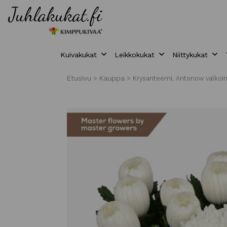
Kuivakukat
Leikkokukat
Niittykukat
Etusivu
Kauppa
>
>
Krysanteemi, Antonow valkoin