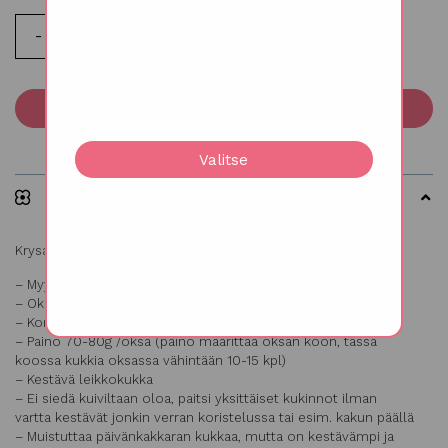
Lisää ostoskoriin
Valitse
Kuvaus
Krysanteemi ’Prada Coral’, Chrysanthemum
– Myydään 5 oksan nipuissa
– Oksassa useita päivänkakkaran näköisiä kukintoja
– Korkeus n. 70 cm
– Paino 70-80g /oksa (paino määrittää oksan koon, tässä
koossa kukkia oksassa vähintään 10-15 kpl)
– Kestävä leikkokukka
– Ei siedä kuiviltaan oloa, paitsi yksittäiset kukinnot ilman
vartta kestävät jonkin verran koristelussa tai esim. kakun päällä
– Muistuttaa päivänkakkaran kukkaa, mutta on kestävämpi ja