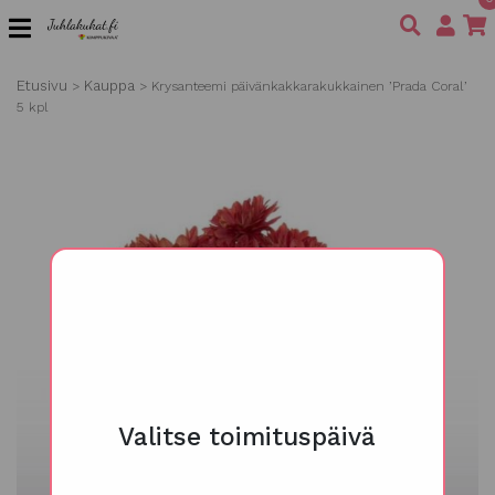
Etusivu
Kauppa
>
>
Krysanteemi päivänkakkarakukkainen ’Prada Coral’
5 kpl
Valitse toimituspäivä