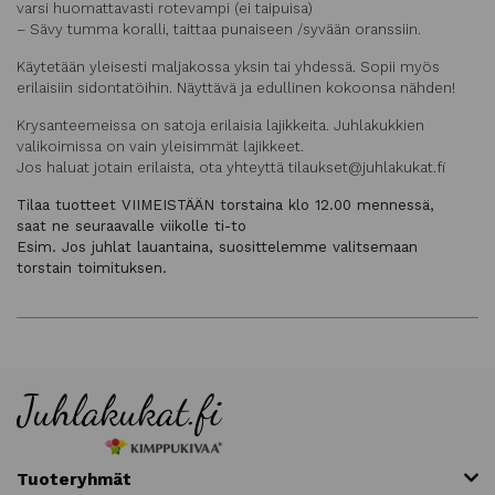
varsi huomattavasti rotevampi (ei taipuisa)
– Sävy tumma koralli, taittaa punaiseen /syvään oranssiin.
Käytetään yleisesti maljakossa yksin tai yhdessä. Sopii myös
erilaisiin sidontatöihin. Näyttävä ja edullinen kokoonsa nähden!
Krysanteemeissa on satoja erilaisia lajikkeita. Juhlakukkien
valikoimissa on vain yleisimmät lajikkeet.
Jos haluat jotain erilaista, ota yhteyttä tilaukset@juhlakukat.fi
Tilaa tuotteet VIIMEISTÄÄN torstaina klo 12.00 mennessä,
saat ne seuraavalle viikolle ti-to
Esim. Jos juhlat lauantaina, suosittelemme valitsemaan
torstain toimituksen.
Tuoteryhmät