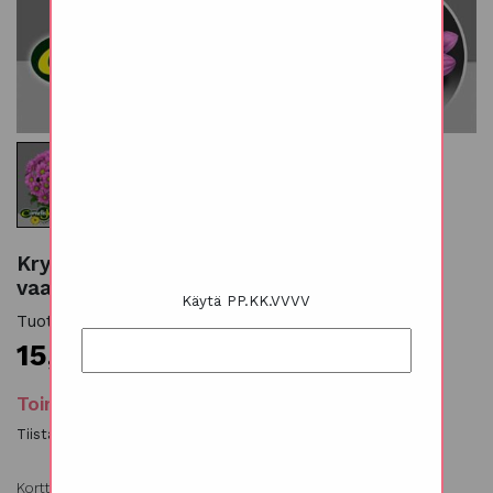
Krysanteemi päivänkakkarakukkainen
vaalealila 5 kpl
Käytä PP.KK.VVVV
Tuotekoodi: 826004
15,00
€
Toimituspäivämäärät:
Tiistai, Keskiviikko, Torstai
Korttiteksti/lisätiedot
(valinnainen)