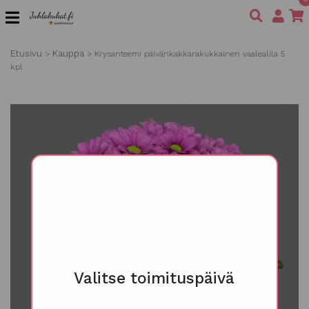
Etusivu
Kauppa
>
>
Krysanteemi päivänkakkarakukkainen vaalealila 5
kpl
Valitse toimituspäivä