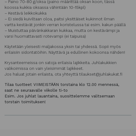
– Paino 70-80 g/oksa (paino määrittää oksan koon, tässä
koossa kukkia oksassa vähintään 10-15kpl)
– Kestävä leikkokukka
– Ei siedä kuiviltaan oloa, paitsi yksittäiset kukinnot ilman
vartta kestävät jonkin verran koristelussa tai esim. kakun päällä
– Muistuttaa päivänkakkaran kukkaa, mutta on kestävämpi ja
varsi huomattavasti rotevampi (ei taipuisa)
Käytetään yleisesti maljakossa yksin tai yhdessä. Sopii myös
erilaisiin sidontatöihin. Näyttävä ja edullinen kokoonsa nähden!
Krysanteemeissa on satoja erilaisia lajikkeita. Juhlakukkien
valikoimissa on vain yleisimmät lajikkeet.
Jos haluat jotain erilaista, ota yhteyttä tilaukset@juhlakukat.fi
Tilaa tuotteet VIIMEISTÄÄN torstaina klo 12.00 mennessä,
saat ne seuraavalle viikolle ti-to
Esim. Jos juhlat lauantaina, suosittelemme valitsemaan
torstain toimituksen!