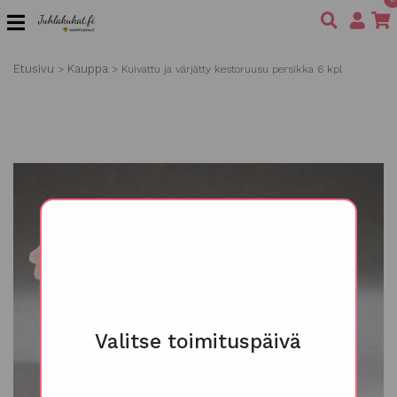
Etusivu
Kauppa
>
>
Kuivattu ja värjätty kestoruusu persikka 6 kpl
Valitse toimituspäivä