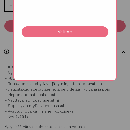
Lisää ostoskoriin
Valitse
Kuvaus
Ruusu joka ei kuihdu!
– Myydään 6 kpl laatikossa
– Ruusussa ei ole vartta!
– Ruusu on käsitelty & värjätty niin, että sille luvataan
ikuisuustakuu edellyttäen että se pidetään kuivana ja pois
auringon suorasta paisteesta
– Näyttävä iso ruusu asetelmiin
– Sopii hyvin myös viehekukaksi
– Avautuu jopa kämmenen kokoiseksi
– Kestävää iloa!
Kysy lisää värivalikoimasta asiakaspalvelusta: