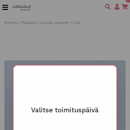
Etusivu
Kauppa
>
>
Leukoija valkoinen 10 kpl
Valitse toimituspäivä