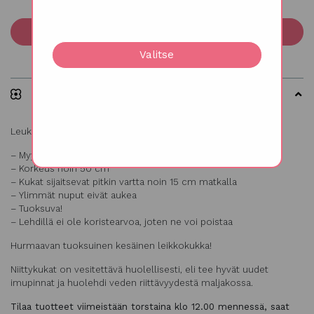
Lisää ostoskoriin
Valitse
Kuvaus
Leukoija, Matthiola incana
– Myydään 10 oksan nipussa
– Korkeus noin 50 cm
– Kukat sijaitsevat pitkin vartta noin 15 cm matkalla
– Ylimmät nuput eivät aukea
– Tuoksuva!
– Lehdillä ei ole koristearvoa, joten ne voi poistaa
Hurmaavan tuoksuinen kesäinen leikkokukka!
Niittykukat on vesitettävä huolellisesti, eli tee hyvät uudet
imupinnat ja huolehdi veden riittävyydestä maljakossa.
Tilaa tuotteet viimeistään torstaina klo 12.00 mennessä, saat