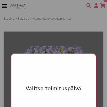
Etusivu
Kauppa
>
>
Maariankello laventeli 10 kpl
Valitse toimituspäivä