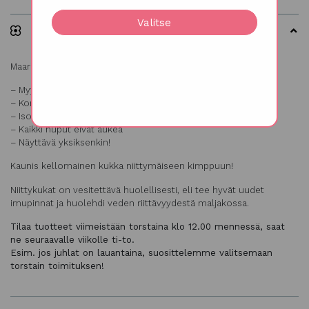
Valitse
Kuvaus
Maariankello, Campanula medium
– Myydään 10 oksan nipussa
– Korkeus noin 70 cm
– Isot kellomaiset kukat sijaitsevat pitkin vartta
– Kaikki nuput eivät aukea
– Näyttävä yksiksenkin!
Kaunis kellomainen kukka niittymäiseen kimppuun!
Niittykukat on vesitettävä huolellisesti, eli tee hyvät uudet
imupinnat ja huolehdi veden riittävyydestä maljakossa.
Tilaa tuotteet viimeistään torstaina klo 12.00 mennessä, saat
ne seuraavalle viikolle ti-to.
Esim. jos juhlat on lauantaina, suosittelemme valitsemaan
torstain toimituksen!