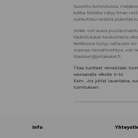
Suosittu koristelussa, maljako
kukka. Neilikka säilyy ilman ve
suihkuttelu vedellä pidentää k
Vinkki: voit avata puoliavonaista
kädellä kukan keskustasta ulko
Neilikoista löytyy valtavasti e
sopivaa värivaihtoehtoa, voit t
tilaukset@juhlakukat.fi
Tilaa tuotteet viimeistään tor
seuraavalle viikolle ti-to
Esim. Jos juhlat lauantaina, s
toimituksen!
Info
Yhteysti