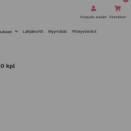
Kirjaudu sisään
Ostoskori
Lahjakortti
Myymälät
Yhteystiedot
mukaan
20 kpl