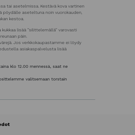
ssa tai asetelmissa. Kestävä kova vartinen
ttä pöydälle aseteltuna noin vuorokauden,
ukan kestoa.
 kukkaa lisää ’’silittelemällä’’ varovasti
reunaan päin.
ri värejä. Jos verkkokaupastamme ei löydy
iedustella asiakaspalvelusta lisää
staina klo 12.00 mennessä, saat ne
uosittelemme valitsemaan torstain
edot