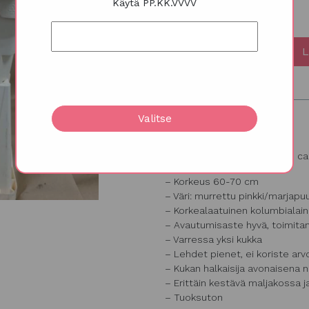
Käytä PP.KK.VVVV
L
Kuvaus
Valitse
Neilikka ’Lege pink’, Dianthus 
– Korkeus 60-70 cm
– Väri: murrettu pinkki/marjapu
– Korkealaatuinen kolumbialain
– Avautumisaste hyvä, toimita
– Varressa yksi kukka
– Lehdet pienet, ei koriste arv
– Kukan halkaisija avonaisena n
– Erittäin kestävä maljakossa 
– Tuoksuton