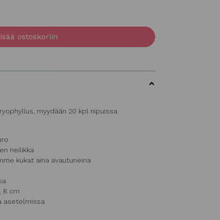
isää ostoskoriin
caryophyllus, myydään 20 kpl nipuissa
uro
en neilikka
mme kukat aina avautuneina
oa
. 8 cm
ja asetelmissa