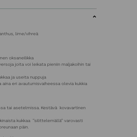
ianthus, lime/vihreä
nen oksaneilikka
soja joita voi leikata pieniin maljakoihin tai
ukkaa ja useita nuppuja
aina eri avautumisvaiheessa olevia kukkia
ssa tai asetelmissa. Kestävä kovavartinen
kinaista kukkaa ’’silittelemällä’’ varovasti
oreunaan päin.