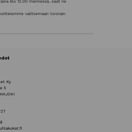
staina klo 12.00 mennessä, saat ne
uosittelemme valitsemaan torstain
edot
set Ky
ie 5
UHAJOKI
727
i
uhlakukat.fi