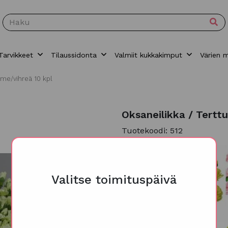
Tarvikkeet
Tilaussidonta
Valmiit kukkakimput
Värien 
lime/vihreä 10 kpl
Oksaneilikka / Terttu
Tuotekoodi: 512
Valitse toimituspäivä