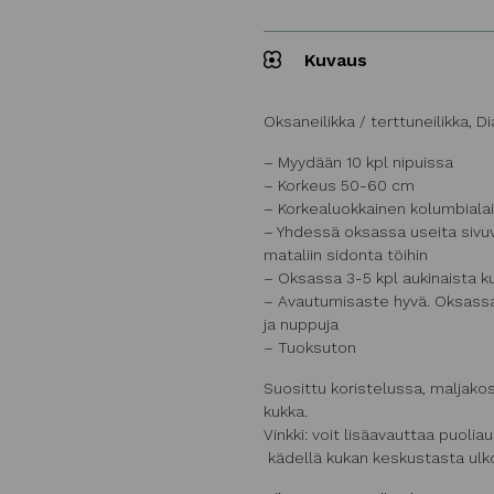
Kuvaus
Oksaneilikka / terttuneilikka, D
– Myydään 10 kpl nipuissa
– Korkeus 50-60 cm
– Korkealuokkainen kolumbialai
– Yhdessä oksassa useita sivuver
mataliin sidonta töihin
– Oksassa 3-5 kpl aukinaista k
– Avautumisaste hyvä. Oksassa 
ja nuppuja
– Tuoksuton
Suosittu koristelussa, maljako
kukka.
Vinkki: voit lisäavauttaa puoliau
kädellä kukan keskustasta ulk