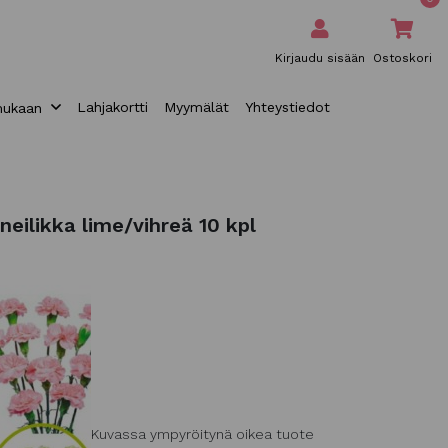
Kirjaudu sisään
Ostoskori
Lahjakortti
Myymälät
Yhteystiedot
mukaan
neilikka lime/vihreä 10 kpl
Kuvassa ympyröitynä oikea tuote