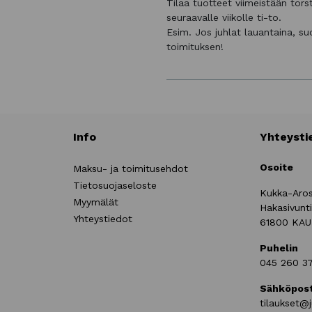
Tilaa tuotteet viimeistään tor
seuraavalle viikolle ti-to.
Esim. Jos juhlat lauantaina, s
toimituksen!
Info
Yhteysti
Osoite
Maksu- ja toimitusehdot
Tietosuojaseloste
Kukka-Aro
Myymälät
Hakasivunt
Yhteystiedot
61800 KA
Puhelin
045 260 3
Sähköpost
tilaukset@j