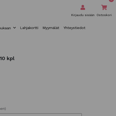
Kirjaudu sisään
Ostoskori
Lahjakortti
Myymälät
Yhteystiedot
mukaan
10 kpl
nen)