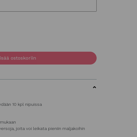
isää ostoskoriin
dään 10 kpl nipuissa
n mukaan
soja, joita voi leikata pieniin maljakoihin