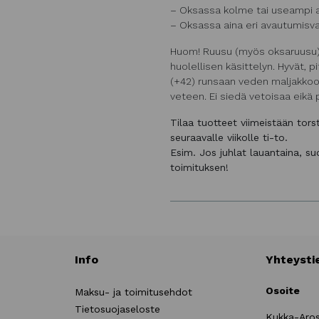
– Oksassa kolme tai useampi 
– Oksassa aina eri avautumisva
Huom! Ruusu (myös oksaruusu) o
huolellisen käsittelyn. Hyvät, p
(+42) runsaan veden maljakkoon
veteen. Ei siedä vetoisaa eikä p
Tilaa tuotteet viimeistään tor
seuraavalle viikolle ti-to.
Esim. Jos juhlat lauantaina, s
toimituksen!
Info
Yhteysti
Osoite
Maksu- ja toimitusehdot
Tietosuojaseloste
Kukka-Aro