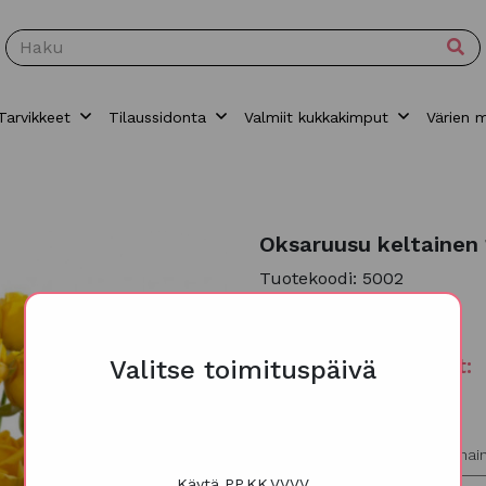
Tarvikkeet
Tilaussidonta
Valmiit kukkakimput
Värien 
Oksaruusu keltainen 
Tuotekoodi: 5002
36,00
€
Toimituspäivämäärät:
Valitse toimituspäivä
Tiistai, Keskiviikko, Torstai
Korttiteksti/lisätiedot
(valinnai
Käytä PP.KK.VVVV