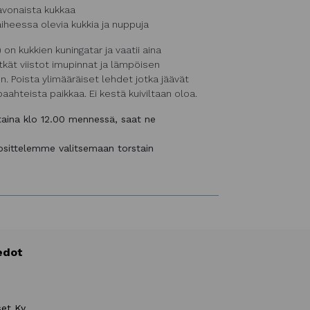
avonaista kukkaa
iheessa olevia kukkia ja nuppuja
n kukkien kuningatar ja vaatii aina
itkät viistot imupinnat ja lämpöisen
. Poista ylimääräiset lehdet jotka jäävät
aahteista paikkaa. Ei kestä kuiviltaan oloa.
staina klo 12.00 mennessä, saat ne
uosittelemme valitsemaan torstain
edot
set Ky