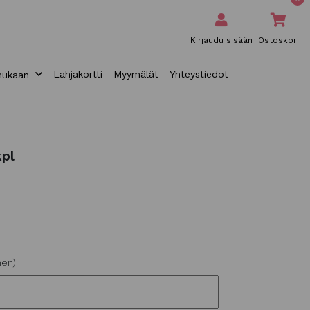
Kirjaudu sisään
Ostoskori
Lahjakortti
Myymälät
Yhteystiedot
mukaan
kpl
nen)