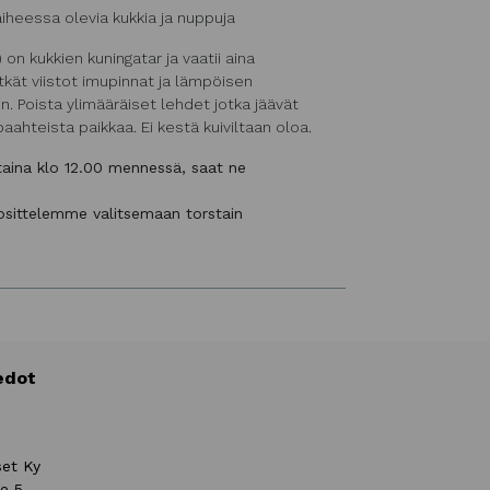
iheessa olevia kukkia ja nuppuja
n kukkien kuningatar ja vaatii aina
itkät viistot imupinnat ja lämpöisen
. Poista ylimääräiset lehdet jotka jäävät
aahteista paikkaa. Ei kestä kuiviltaan oloa.
staina klo 12.00 mennessä, saat ne
uosittelemme valitsemaan torstain
edot
set Ky
ie 5