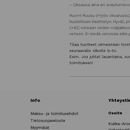
– Oksassa aina eri avautumisva
Huom! Ruusu (myös oksaruusu) o
huolellisen käsittelyn. Hyvät, p
(+42) runsaan veden maljakkoon
veteen. Ei siedä vetoisaa eikä p
Tilaa tuotteet viimeistään tor
seuraavalle viikolle ti-to.
Esim. Jos juhlat lauantaina, s
toimituksen!
Info
Yhteysti
Osoite
Maksu- ja toimitusehdot
Tietosuojaseloste
Kukka-Aro
Myymälät
Hakasivunt