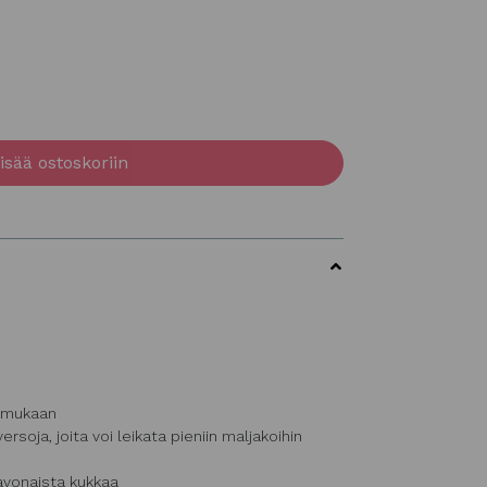
isää ostoskoriin
n mukaan
soja, joita voi leikata pieniin maljakoihin
avonaista kukkaa