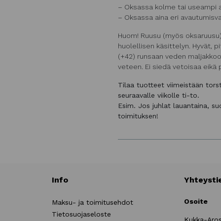
– Oksassa kolme tai useampi 
– Oksassa aina eri avautumisva
Huom! Ruusu (myös oksaruusu) o
huolellisen käsittelyn. Hyvät, p
(+42) runsaan veden maljakkoon
veteen. Ei siedä vetoisaa eikä p
Tilaa tuotteet viimeistään tor
seuraavalle viikolle ti-to.
Esim. Jos juhlat lauantaina, s
toimituksen!
Info
Yhteysti
Osoite
Maksu- ja toimitusehdot
Tietosuojaseloste
Kukka-Aro