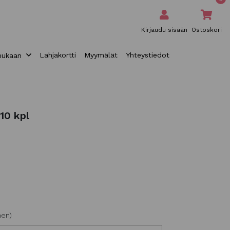
Kirjaudu sisään
Ostoskori
Lahjakortti
Myymälät
Yhteystiedot
mukaan
10 kpl
nen)