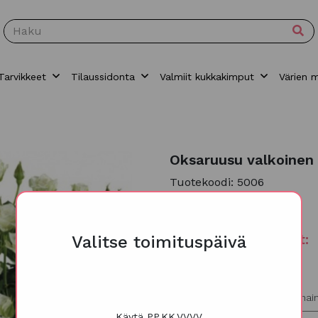
Tarvikkeet
Tilaussidonta
Valmiit kukkakimput
Värien 
Oksaruusu valkoinen 
Tuotekoodi: 5006
36,00
€
Toimituspäivämäärät:
Valitse toimituspäivä
Tiistai, Keskiviikko, Torstai
Korttiteksti/lisätiedot
(valinnai
Käytä PP.KK.VVVV