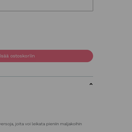
isää ostoskoriin
soja, joita voi leikata pieniin maljakoihin