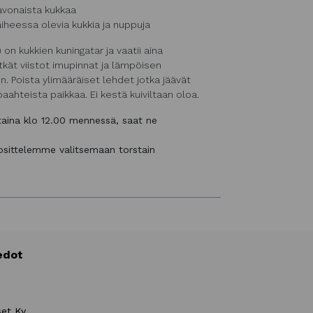
avonaista kukkaa
iheessa olevia kukkia ja nuppuja
n kukkien kuningatar ja vaatii aina
itkät viistot imupinnat ja lämpöisen
. Poista ylimääräiset lehdet jotka jäävät
aahteista paikkaa. Ei kestä kuiviltaan oloa.
staina klo 12.00 mennessä, saat ne
uosittelemme valitsemaan torstain
edot
set Ky