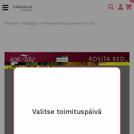
Etusivu
Kauppa
>
>
Preeriaeustoma punainen 10 kpl
Valitse toimituspäivä