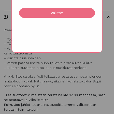
Valitse
Kuvaus
Preeriaeustoma punainen, Eustoma grandiflorum
– Myydään 10 oksan nipuissa
– 70 cm korkea
– Varressa useampi sivuhaara jossa kukka, kukinto
kerrottukukkaista
– Kukinta ruusumainen
– Varren päässä useita nuppuja jotka eivät aukea kukiksi
– Ei kestä kuiviltaan oloa, nuput nuokkuvat herkästi
Vinkki: riittoisa oksa! Voit leikata varresta useampaan pieneen
maljakkoon kukat. Nätti ja nykyaikainen koristelukukka. Sopii
myös sidontaan hyvin.
Tilaa tuotteet viimeistään torstaina klo 12.00 mennessä, saat
ne seuraavalle viikolle ti-to.
Esim. Jos juhlat lauantaina, suosittelemme valitsemaan
torstain toimituksen!