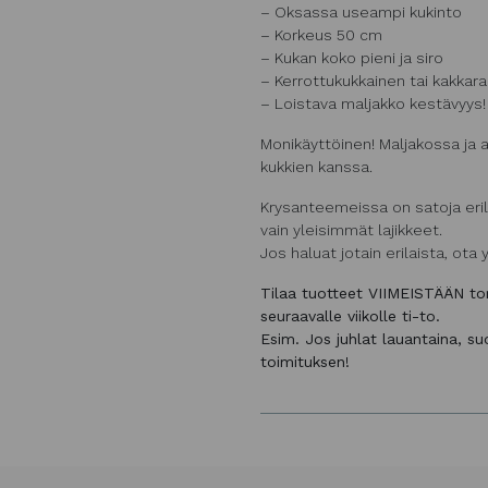
– Oksassa useampi kukinto
– Korkeus 50 cm
– Kukan koko pieni ja siro
– Kerrottukukkainen tai kakkar
– Loistava maljakko kestävyys!
Monikäyttöinen! Maljakossa ja 
kukkien kanssa.
Krysanteemeissa on satoja erila
vain yleisimmät lajikkeet.
Jos haluat jotain erilaista, ota
Tilaa tuotteet VIIMEISTÄÄN to
seuraavalle viikolle ti-to.
Esim. Jos juhlat lauantaina, s
toimituksen!