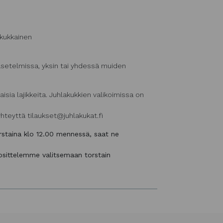
akukkainen
asetelmissa, yksin tai yhdessä muiden
isia lajikkeita. Juhlakukkien valikoimissa on
 yhteyttä tilaukset@juhlakukat.fi
rstaina klo 12.00 mennessä, saat ne
uosittelemme valitsemaan torstain