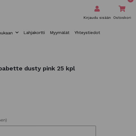
Kirjaudu sisään
Ostoskori
Lahjakortti
Myymälät
Yhteystiedot
mukaan
babette dusty pink 25 kpl
nen)