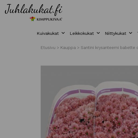
Kuivakukat
Leikkokukat
Niittykukat
Etusivu
Kauppa
>
>
Santini krysanteemi babette d