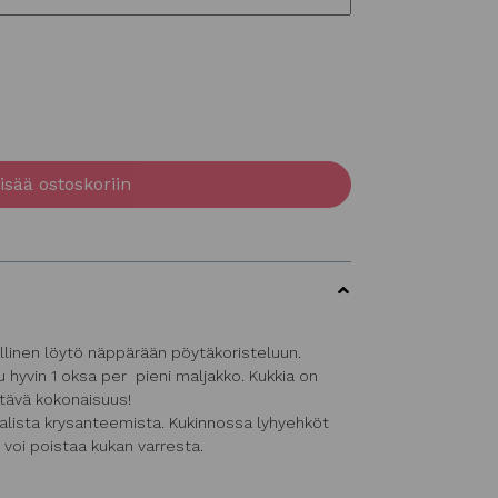
isää ostoskoriin
llinen löytö näppärään pöytäkoristeluun.
 hyvin 1 oksa per pieni maljakko. Kukkia on
tävä kokonaisuus!
aalista krysanteemista. Kukinnossa lyhyehköt
 voi poistaa kukan varresta.