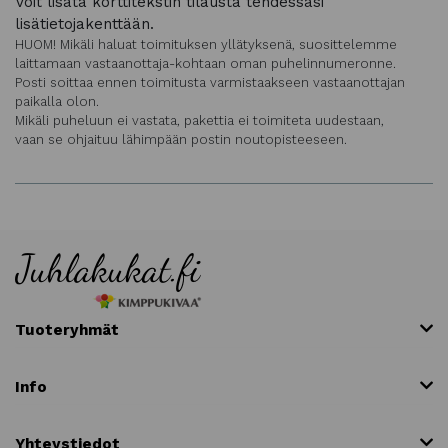
Voit lisätä korttitekstin tilausta tehdessäsi
lisätietojakenttään.
HUOM! Mikäli haluat toimituksen yllätyksenä, suosittelemme
laittamaan vastaanottaja-kohtaan oman puhelinnumeronne.
Posti soittaa ennen toimitusta varmistaakseen vastaanottajan
paikalla olon.
Mikäli puheluun ei vastata, pakettia ei toimiteta uudestaan,
vaan se ohjaituu lähimpään postin noutopisteeseen.
Tuoteryhmät
Info
Yhteystiedot