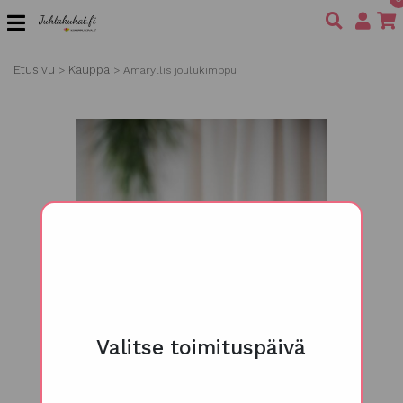
Etusivu
Kauppa
>
>
Amaryllis joulukimppu
Valitse toimituspäivä