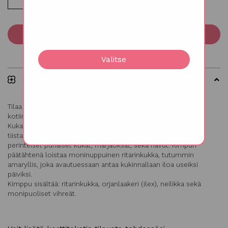
Lisää ostoskoriin
Valitse
Kuvaus
Tilaa itsellesi joulupöytään tai joululahjaksi läheiselle,
kotiinkuljetus sisältyy hintaan!
Kukat toimitetaan valitsemaasi osoitteeseen jouluviikolla
tiistaina 23.12.2025. Joulukimpussa yhdistyy kauniisti
perinteiset punaiset kukat, marjaoksat, sekä havut. Kimpun
päätähtenä loistaa moninuppuinen ritarinkukka, tutummin
amaryllis, joka avautuessaan antaa kukinnallaan iloa useiksi
päiviksi.
Kimppu sisältää: ritarinkukka, orjanlaakeri (ilex), neilikka sekä
monipuoliset vihreät.