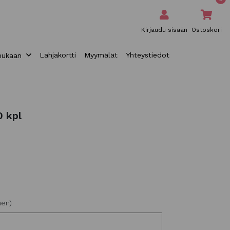
Kirjaudu sisään
Ostoskori
Lahjakortti
Myymälät
Yhteystiedot
mukaan
0 kpl
nen)