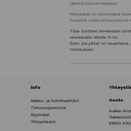
lähinnä yläosan kukassa
Niittykukat on vesitettävä huole
huolehdi veden riittävyydestä 
Tilaa tuotteet viimeistään tor
seuraavalle viikolle ti-to.
Esim. jos juhlat on lauantaina
toimituksen!
Info
Yhteysti
Osoite
Maksu- ja toimitusehdot
Tietosuojaseloste
Kukka-Aro
Myymälät
Hakasivunt
Yhteystiedot
61800 KA