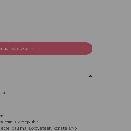
isää ostoskoriin
ana
on
elmiin ja kimppuihin
n ettei osu maljakkoveteen, koriste arvo