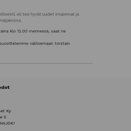
llisesti, eli tee hyvät uudet imupinnat ja
maljakossa.
staina klo 12.00 mennessä, saat ne
, suosittelemme valitsemaan torstain
edot
set Ky
ie 5
UHAJOKI