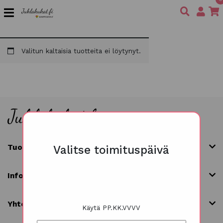
Valitun kaltaisia tuotteita ei löytynyt.
Tuoteryhmät
Valitse toimituspäivä
Info
Yhteystiedot
Käytä PP.KK.VVVV